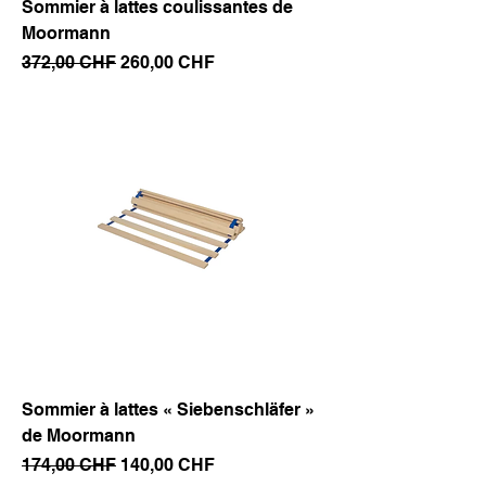
Sommier à lattes coulissantes de
Moormann
Prix original
Prix promotionnel
372,00 CHF
260,00 CHF
Sommier à lattes « Siebenschläfer »
de Moormann
Prix original
Prix promotionnel
174,00 CHF
140,00 CHF