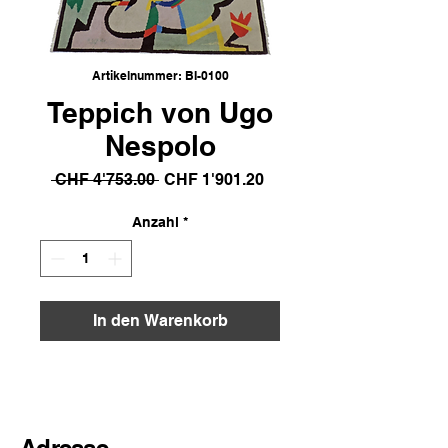
Artikelnummer: BI-0100
Teppich von Ugo
Nespolo
Standardpreis
Sale-
 CHF 4'753.00 
CHF 1'901.20
Preis
Anzahl
*
In den Warenkorb
Adresse