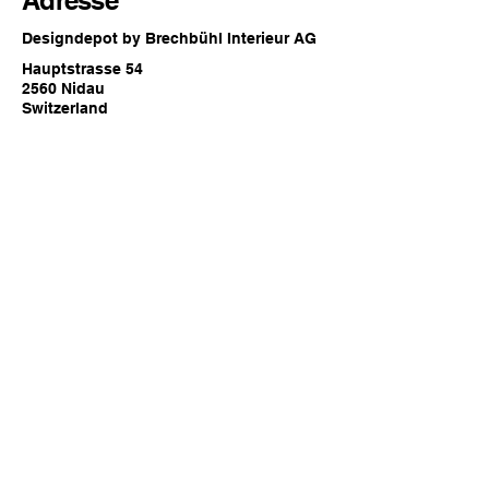
Designdepot by Brechbühl Interieur AG
Hauptstrasse 54
2560 Nidau
Switzerland
Öffnungszeiten
Jederzeit online oder
zu den regulären Showroom
Öffnungszeiten von Brechbühl Interieur
in Nidau
Kontakt
Telefon:
032 332 80 40
E-Mail:
support@designdepot.ch