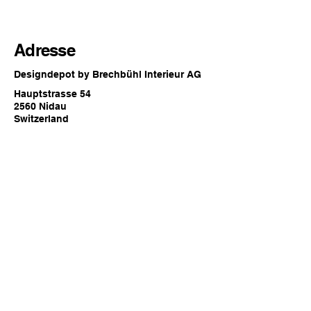
Adresse
Designdepot by Brechbühl Interieur AG
Hauptstrasse 54
2560 Nidau
Switzerland
Öffnungszeiten
Jederzeit online oder
zu den regulären Showroom
Öffnungszeiten von Brechbühl Interieur
in Nidau
Kontakt