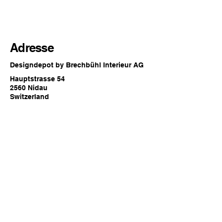
Adresse
Designdepot by Brechbühl Interieur AG
Hauptstrasse 54
2560 Nidau
Switzerland
Öffnungszeiten
Jederzeit online oder
zu den regulären Showroom
Öffnungszeiten von Brechbühl Interieur
in Nidau