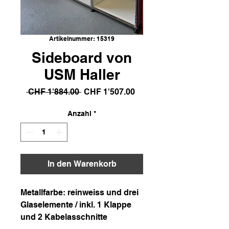
Artikelnummer: 15319
Sideboard von
USM Haller
Standardpreis
Sale-
 CHF 1'884.00 
CHF 1'507.00
Preis
Anzahl
*
In den Warenkorb
Metallfarbe: reinweiss und drei 
Glaselemente / inkl. 1 Klappe 
und 2 Kabelasschnitte