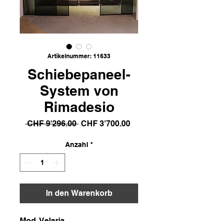
Artikelnummer: 11633
Schiebepaneel-
System von
Rimadesio
Standardpreis
Sale-
 CHF 9'296.00 
CHF 3'700.00
Preis
Anzahl
*
In den Warenkorb
Mod. Velaria