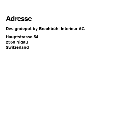
Adresse
Designdepot by Brechbühl Interieur AG
Hauptstrasse 54
2560 Nidau
Switzerland
Öffnungszeiten
Jederzeit online oder
zu den regulären Showroom
Öffnungszeiten von Brechbühl Interieur
in Nidau
Kontakt