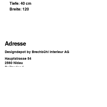
Tiefe: 40 cm
Breite: 120
Adresse
Designdepot by Brechbühl Interieur AG
Hauptstrasse 54
2560 Nidau
Switzerland
Öffnungszeiten
Jederzeit online oder
zu den regulären Showroom
Öffnungszeiten von Brechbühl Interieur
in Nidau