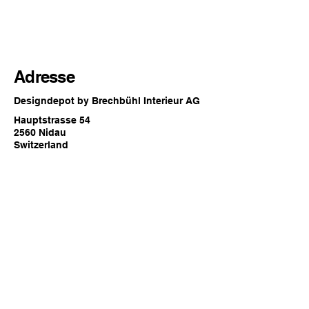
Adresse
Designdepot by Brechbühl Interieur AG
Hauptstrasse 54
2560 Nidau
Switzerland
Öffnungszeiten
Jederzeit online oder
zu den regulären Showroom
Öffnungszeiten von Brechbühl Interieur
in Nidau