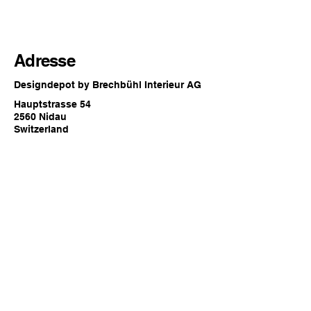
Adresse
Designdepot by Brechbühl Interieur AG
Hauptstrasse 54
2560 Nidau
Switzerland
Öffnungszeiten
Jederzeit online oder
zu den regulären Showroom
Öffnungszeiten von Brechbühl Interieur
in Nidau
Kontakt