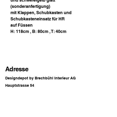
und schwefelgelb glatt
(sonderanfertigung)
mit Klappen, Schubkasten und
Schubkasteneinsatz für HR
auf Füssen
H: 118cm , B: 80cm , T: 40cm
Adresse
Designdepot by Brechbühl Interieur AG
Hauptstrasse 54
2560 Nidau
Switzerland
Öffnungszeiten