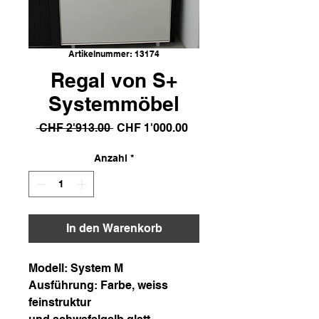
Artikelnummer: 13174
Regal von S+
Systemmöbel
Standardpreis
Sale-
 CHF 2'913.00 
CHF 1'000.00
Preis
Anzahl
*
In den Warenkorb
Modell: System M
Ausführung: Farbe, weiss
feinstruktur