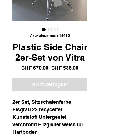
Artikelnummer: 15480
Plastic Side Chair
2er-Set von Vitra
Standardpreis
Sale-
 CHF 670.00 
CHF 536.00
Preis
Nicht verfügbar
2er Set, Sitzschalenfarbe
Eisgrau 23 recycelter
Kunststoff Untergestell
verchromt Filzgleiter weiss für
Hartboden