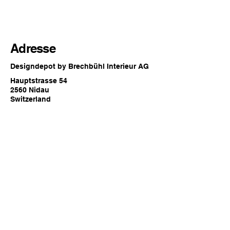
Adresse
Designdepot by Brechbühl Interieur AG
Hauptstrasse 54
2560 Nidau
Switzerland
Öffnungszeiten
Jederzeit online oder
zu den regulären Showroom
Öffnungszeiten von Brechbühl Interieur
in Nidau