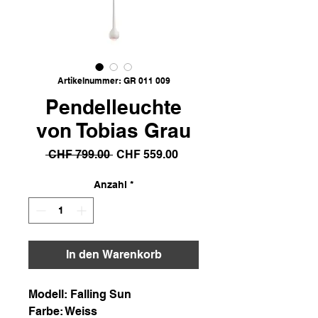
Artikelnummer: GR 011 009
Pendelleuchte
von Tobias Grau
Standardpreis
Sale-
 CHF 799.00 
CHF 559.00
Preis
Anzahl
*
In den Warenkorb
Modell: Falling Sun
Farbe: Weiss