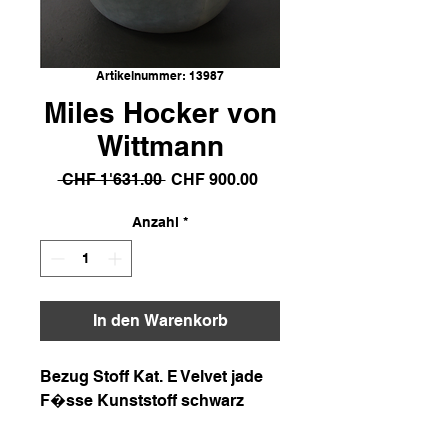
Artikelnummer: 13987
Miles Hocker von
Wittmann
Standardpreis
Sale-
 CHF 1'631.00 
CHF 900.00
Preis
Anzahl
*
In den Warenkorb
Bezug Stoff Kat. E Velvet jade 

F�sse Kunststoff schwarz