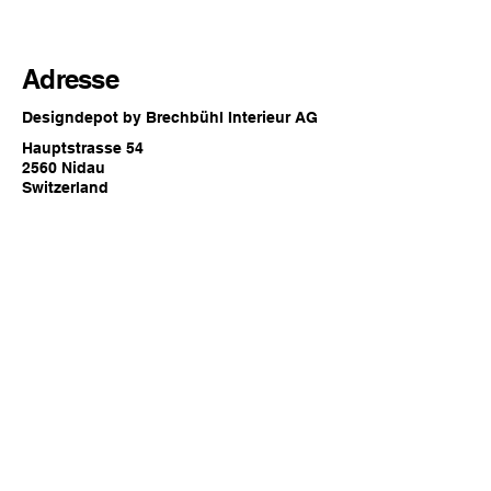
Adresse
Designdepot by Brechbühl Interieur AG
Hauptstrasse 54
2560 Nidau
Switzerland
Öffnungszeiten
Jederzeit online oder
zu den regulären Showroom
Öffnungszeiten von Brechbühl Interieur
in Nidau
Kontakt