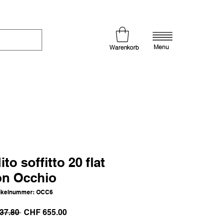
Menu
Warenkorb
to soffitto 20 flat
on Occhio
tikelnummer: OCC6
Standardpreis
Sale-
37.80 
CHF 655.00
Preis