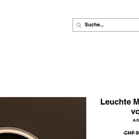
Leuchte Mi
v
Ar
 CHF 9