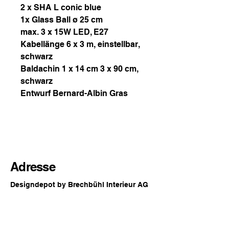
2 x SHA L conic blue
1x Glass Ball ø 25 cm
max. 3 x 15W LED, E27
Kabellänge 6 x 3 m, einstellbar,
schwarz
Baldachin 1 x 14 cm 3 x 90 cm,
schwarz
Entwurf Bernard-Albin Gras
Adresse
Designdepot by Brechbühl Interieur AG
Hauptstrasse 54
2560 Nidau
Switzerland