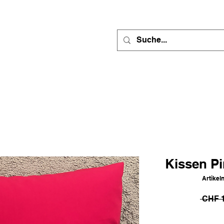
Kissen P
Artike
 CHF 1