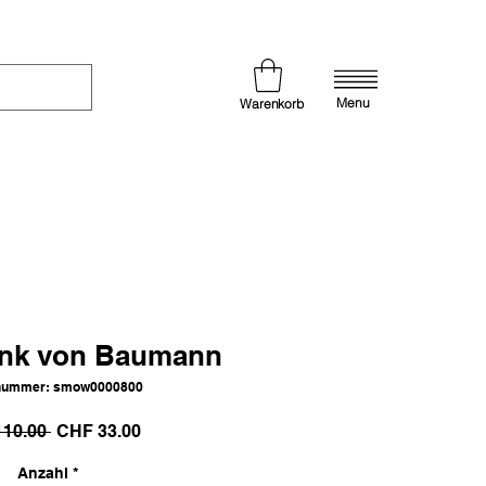
Menu
Warenkorb
ink von Baumann
lnummer: smow0000800
Standardpreis
Sale-
10.00 
CHF 33.00
Preis
Anzahl
*