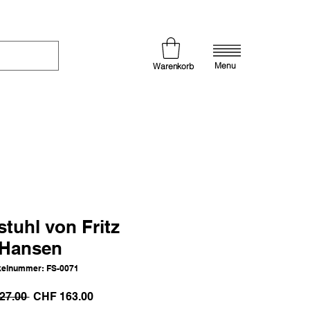
Menu
Warenkorb
stuhl von Fritz
Hansen
kelnummer: FS-0071
Standardpreis
Sale-
27.00 
CHF 163.00
Preis