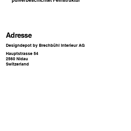
pulverbeschichtet Feinstruktur
Adresse
Designdepot by Brechbühl Interieur AG
Hauptstrasse 54
2560 Nidau
Switzerland
Öffnungszeiten
Jederzeit online oder
zu den regulären Showroom
Öffnungszeiten von Brechbühl Interieur
in Nidau