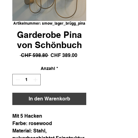
Artikelnummer: smow_lager_brügg_pina
Garderobe Pina
von Schönbuch
Standardpreis
Sale-
 CHF 598.80 
CHF 389.00
Preis
Anzahl
*
In den Warenkorb
Mit 5 Hacken
Farbe: rosewood
Material: Stahl,