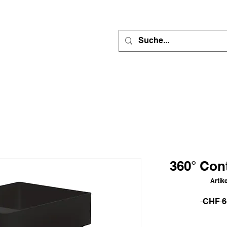
360° Con
Artik
 CHF 6