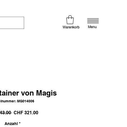
Menu
Warenkorb
tainer von Magis
elnummer: MG014006
Standardpreis
Sale-
43.00 
CHF 321.00
Preis
Anzahl
*