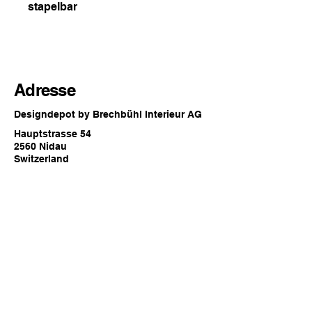
stapelbar
Adresse
Designdepot by Brechbühl Interieur AG
Hauptstrasse 54
2560 Nidau
Switzerland
Öffnungszeiten
Jederzeit online oder
zu den regulären Showroom
Öffnungszeiten von Brechbühl Interieur
in Nidau