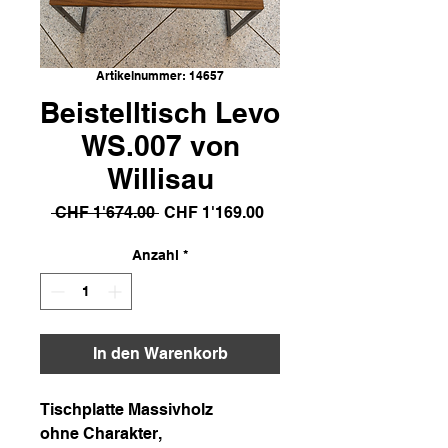
Artikelnummer: 14657
Beistelltisch Levo
WS.007 von
Willisau
Standardpreis
Sale-
 CHF 1'674.00 
CHF 1'169.00
Preis
Anzahl
*
In den Warenkorb
Tischplatte Massivholz
ohne Charakter,