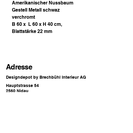
Amerikanischer Nussbaum
Gestell Metall schwaz
verchromt
B 60 x L 60 x H 40 cm,
Blattstärke 22 mm
Adresse
Designdepot by Brechbühl Interieur AG
Hauptstrasse 54
2560 Nidau
Switzerland
Öffnungszeiten
Jederzeit online oder