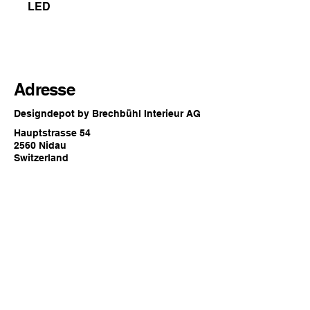
LED
Adresse
Designdepot by Brechbühl Interieur AG
Hauptstrasse 54
2560 Nidau
Switzerland
Öffnungszeiten
Jederzeit online oder
zu den regulären Showroom
Öffnungszeiten von Brechbühl Interieur
in Nidau