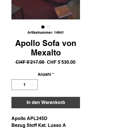
Artikelnummer: 14641
Apollo Sofa von
Mexalto
Standardpreis
Sale-
 CHF 9'217.00 
CHF 5'530.00
Preis
Anzahl
*
In den Warenkorb
Apollo APL245D
Bezug Stoff Kat. Lusso A