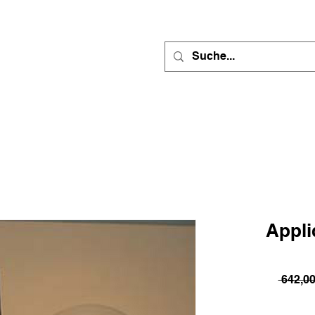
Appli
 642,0