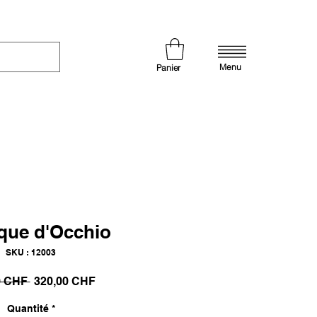
Menu
Panier
que d'Occhio
SKU : 12003
Prix
Prix
0 CHF 
320,00 CHF
original
promotionnel
Quantité
*