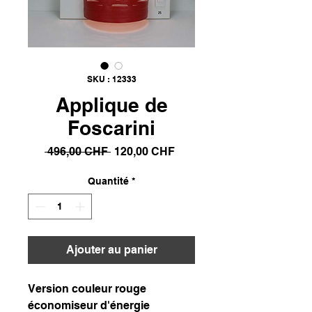
SKU : 12333
Applique de
Foscarini
Prix
Prix
 496,00 CHF 
120,00 CHF
original
promotionnel
Quantité
*
Ajouter au panier
Version couleur rouge
économiseur d'énergie