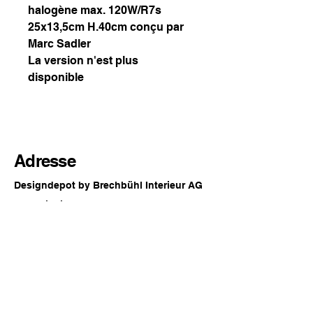
halogène max. 120W/R7s
25x13,5cm H.40cm conçu par
Marc Sadler
La version n'est plus
disponible
Adresse
Designdepot by Brechbühl Interieur AG
Rue principale 54
2560 Nidau
Suisse
Horaires d'ouverture
Chaque dernier samedi du mois