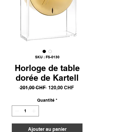
SKU : FS-0130
Horloge de table
dorée de Kartell
Prix
Prix
 201,00 CHF 
120,00 CHF
original
promotionnel
Quantité
*
Ajouter au panier