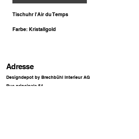
Tischuhr l'Air du Temps
Farbe: Kristallgold
Adresse
Designdepot by Brechbühl Interieur AG
Rue principale 54
2560 Nidau
Suisse
Horaires d'ouverture
Chaque dernier samedi du mois
09:00 - 16:00 heures