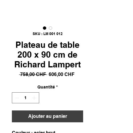
SKU : LM 001 012
Plateau de table
200 x 90 cm de
Richard Lampert
Prix
Prix
 758,00 CHF 
606,00 CHF
original
promotionnel
Quantité
*
Ajouter au panier
Couleur : acier brut