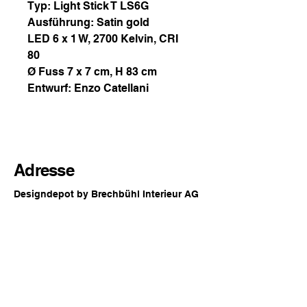
Typ: Light Stick T LS6G
Ausführung: Satin gold
LED 6 x 1 W, 2700 Kelvin, CRI
80
Ø Fuss 7 x 7 cm, H 83 cm
Entwurf: Enzo Catellani
Adresse
Designdepot by Brechbühl Interieur AG
Rue principale 54
2560 Nidau
Suisse
Horaires d'ouverture