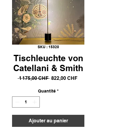
SKU : 15320
Tischleuchte von
Catellani & Smith
Prix
Prix
 1 175,00 CHF 
822,00 CHF
original
promotionnel
Quantité
*
Ajouter au panier