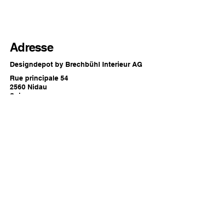
Adresse
Designdepot by Brechbühl Interieur AG
Rue principale 54
2560 Nidau
Suisse
Horaires d'ouverture
Chaque dernier samedi du mois
09:00 - 16:00 heures
Contact