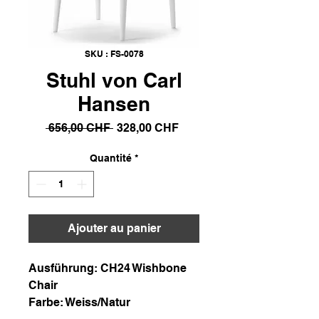
SKU : FS-0078
Stuhl von Carl
Hansen
Prix
Prix
 656,00 CHF 
328,00 CHF
original
promotionnel
Quantité
*
Ajouter au panier
Ausführung: CH24 Wishbone
Chair
Farbe: Weiss/Natur