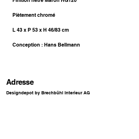
Finition hêtre Maron HG120
Piètement chromé
L 43 x P 53 x H 46/83 cm
Conception : Hans Bellmann
Adresse
Designdepot by Brechbühl Interieur AG
Rue principale 54
2560 Nidau
Suisse
Horaires d'ouverture