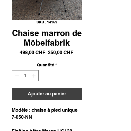
SKU : 14169
Chaise marron de
Möbelfabrik
Prix
Prix
 498,00 CHF 
250,00 CHF
original
promotionnel
Quantité
*
Ajouter au panier
Modèle : chaise à pied unique
7-050-NN