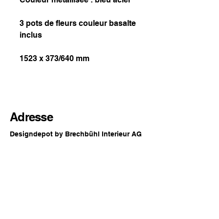
3 pots de fleurs couleur basalte
inclus
1523 x 373/640 mm
Adresse
Designdepot by Brechbühl Interieur AG
Rue principale 54
2560 Nidau
Suisse
Horaires d'ouverture