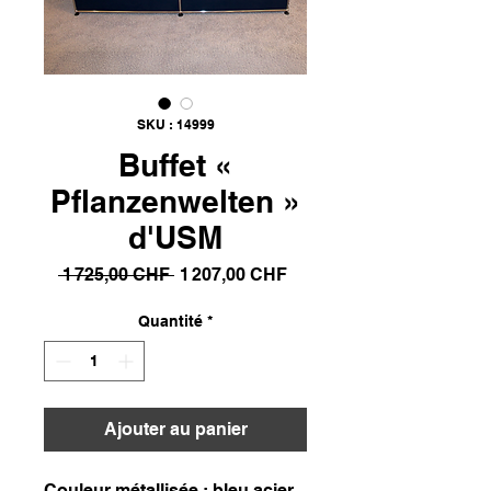
SKU : 14999
Buffet «
Pflanzenwelten »
d'USM
Prix
Prix
 1 725,00 CHF 
1 207,00 CHF
original
promotionnel
Quantité
*
Ajouter au panier
Couleur métallisée : bleu acier