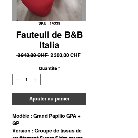
SKU : 14339
Fauteuil de B&B
Italia
Prix
Prix
 3 912,00 CHF 
2 300,00 CHF
original
promotionnel
Quantité
*
Ajouter au panier
Modèle : Grand Papilio GPA +
GP
Version : Groupe de tissus de