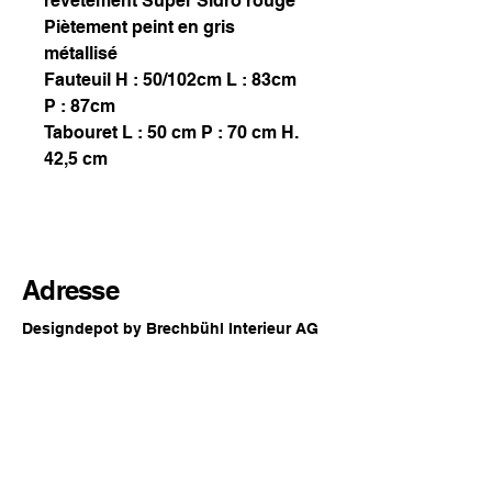
revêtement Super Sidro rouge
Piètement peint en gris
métallisé
Fauteuil H : 50/102cm L : 83cm
P : 87cm
Tabouret L : 50 cm P : 70 cm H.
42,5 cm
Adresse
Designdepot by Brechbühl Interieur AG
Rue principale 54
2560 Nidau
Suisse
Horaires d'ouverture