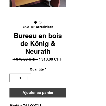
SKU : BP Schreibtisch
Bureau en bois
de König &
Neurath
Prix
Prix
 4 379,00 CHF 
1 313,00 CHF
original
promotionnel
Quantité
*
Ajouter au panier
Modèle TALO YOU