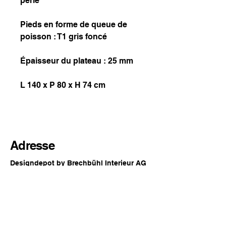
perle
Pieds en forme de queue de
poisson : T1 gris foncé
Épaisseur du plateau : 25 mm
L 140 x P 80 x H 74 cm
Adresse
Designdepot by Brechbühl Interieur AG
Rue principale 54
2560 Nidau
Suisse