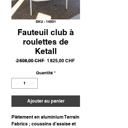
SKU : 14501
Fauteuil club à
roulettes de
Ketall
Prix
Prix
 2 608,00 CHF 
1 825,00 CHF
original
promotionnel
Quantité
*
Ajouter au panier
Piètement en aluminium Terrain
Fabrics ; coussins d'assise et