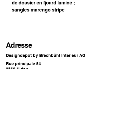
de dossier en fjoard laminé ;
sangles marengo stripe
Adresse
Designdepot by Brechbühl Interieur AG
Rue principale 54
2560 Nidau
Suisse
Horaires d'ouverture
Chaque dernier samedi du mois
09:00 - 16:00 heures