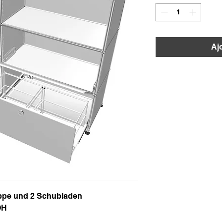
Aj
appe und 2 Schubladen
OH