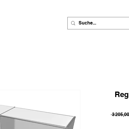
Reg
 3 205,0