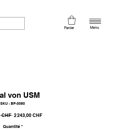
Menu
Panier
al von USM
SKU : BP-0080
Prix
Prix
0 CHF 
2 243,00 CHF
original
promotionnel
Quantité
*