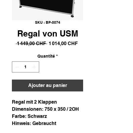
SKU : BP-0074
Regal von USM
Prix
Prix
 1 449,00 CHF 
1 014,00 CHF
original
promotionnel
Quantité
*
Ajouter au panier
Regal mit 2 Klappen
Dimensionen: 750 x 350 / 2OH
Farbe: Schwarz
Hinweis: Gebraucht