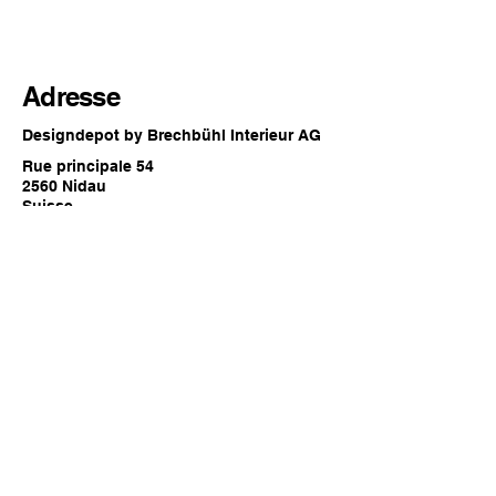
Adresse
Designdepot by Brechbühl Interieur AG
Rue principale 54
2560 Nidau
Suisse
Horaires d'ouverture
Chaque dernier samedi du mois
09:00 - 16:00 heures
Contact
Tél:
032 332 80 40