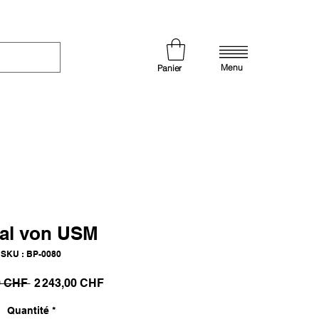
Menu
Panier
al von USM
SKU : BP-0080
Prix
Prix
0 CHF 
2 243,00 CHF
original
promotionnel
Quantité
*