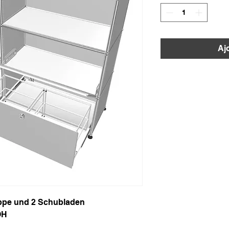
Aj
appe und 2 Schubladen
OH