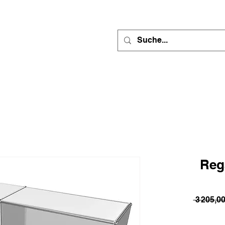
Reg
 3 205,0