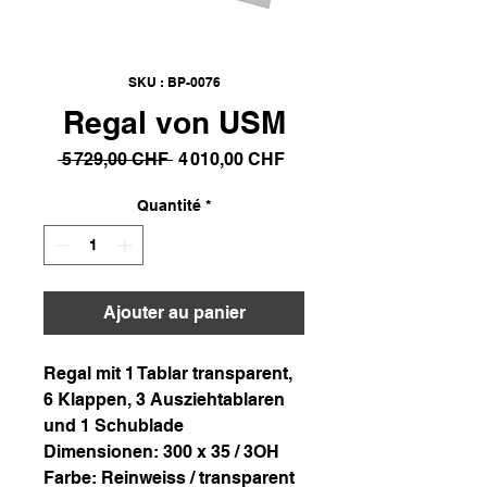
SKU : BP-0076
Regal von USM
Prix
Prix
 5 729,00 CHF 
4 010,00 CHF
original
promotionnel
Quantité
*
Ajouter au panier
Regal mit 1 Tablar transparent,
6 Klappen, 3 Ausziehtablaren
und 1 Schublade
Dimensionen: 300 x 35 / 3OH
Farbe: Reinweiss / transparent