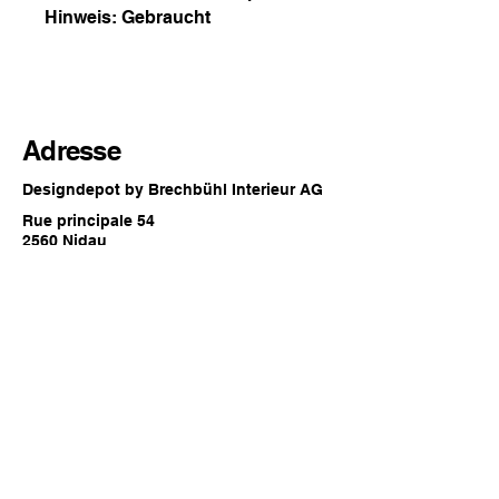
Hinweis: Gebraucht
Adresse
Designdepot by Brechbühl Interieur AG
Rue principale 54
2560 Nidau
Suisse
Horaires d'ouverture
Chaque dernier samedi du mois
09:00 - 16:00 heures