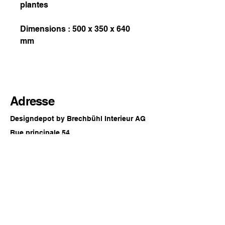
plantes
Dimensions : 500 x 350 x 640
mm
Adresse
Designdepot by Brechbühl Interieur AG
Rue principale 54
2560 Nidau
Suisse
Horaires d'ouverture
Chaque dernier samedi du mois
09:00 - 16:00 heures