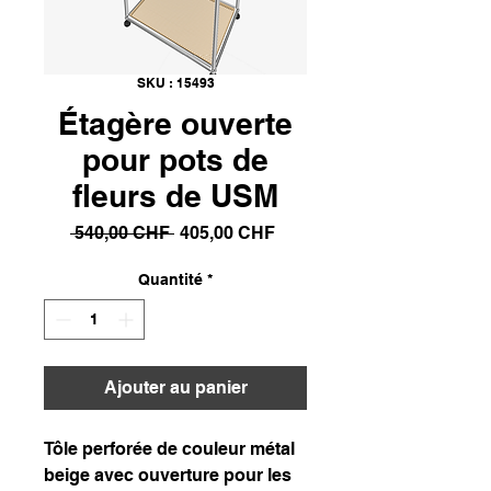
SKU : 15493
Étagère ouverte
pour pots de
fleurs de USM
Prix
Prix
 540,00 CHF 
405,00 CHF
original
promotionnel
Quantité
*
Ajouter au panier
Tôle perforée de couleur métal
beige avec ouverture pour les