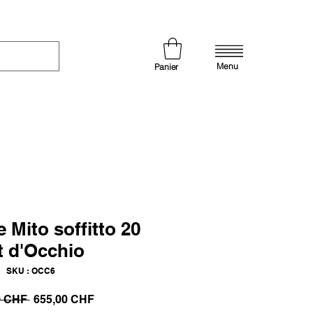
Menu
Panier
 Mito soffitto 20
at d'Occhio
SKU : OCC6
Prix
Prix
0 CHF 
655,00 CHF
original
promotionnel