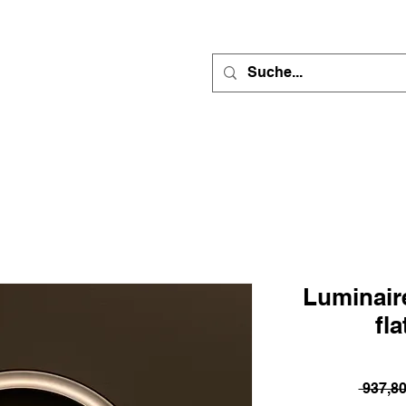
Luminaire
fl
 937,8