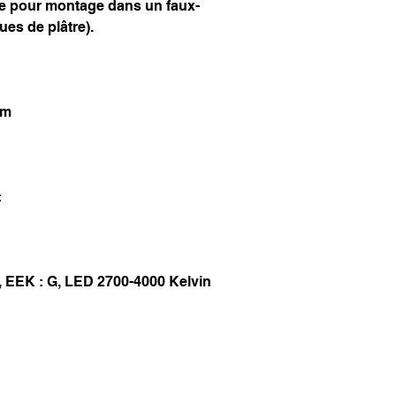
le pour montage dans un faux-
es de plâtre).
om
:
W, EEK : G, LED 2700-4000 Kelvin