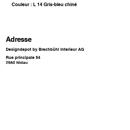
Couleur : L 14 Gris-bleu chiné
Adresse
Designdepot by Brechbühl Interieur AG
Rue principale 54
2560 Nidau
Suisse
Horaires d'ouverture
Chaque dernier samedi du mois
09:00 - 16:00 heures