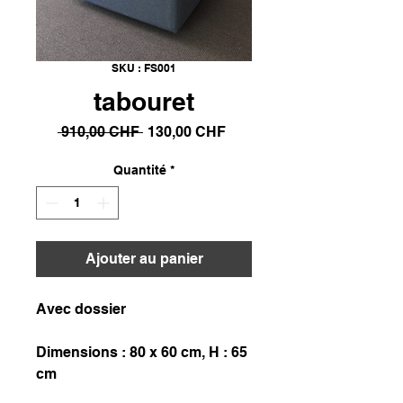
SKU : FS001
tabouret
Prix
Prix
 910,00 CHF 
130,00 CHF
original
promotionnel
Quantité
*
Ajouter au panier
Avec dossier
Dimensions : 80 x 60 cm, H : 65
cm