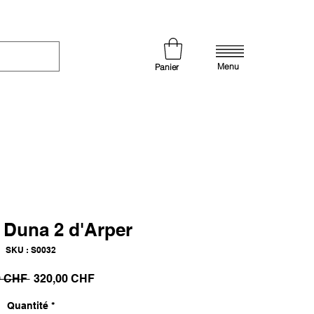
Menu
Panier
 Duna 2 d'Arper
SKU : S0032
Prix
Prix
0 CHF 
320,00 CHF
original
promotionnel
Quantité
*