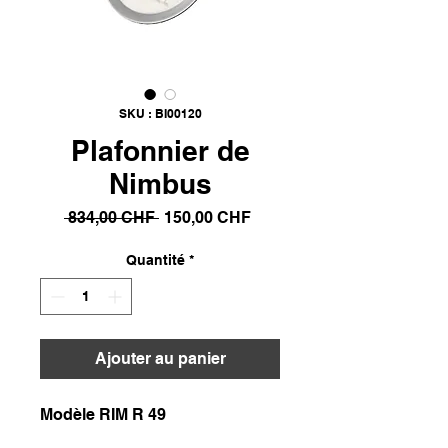
SKU : BI00120
Plafonnier de
Nimbus
Prix
Prix
 834,00 CHF 
150,00 CHF
original
promotionnel
Quantité
*
Ajouter au panier
Modèle RIM R 49