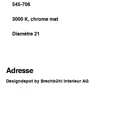
545-706
3000 K, chrome mat
Diamètre 21
Adresse
Designdepot by Brechbühl Interieur AG
Rue principale 54
2560 Nidau
Suisse
Horaires d'ouverture
Chaque dernier samedi du mois