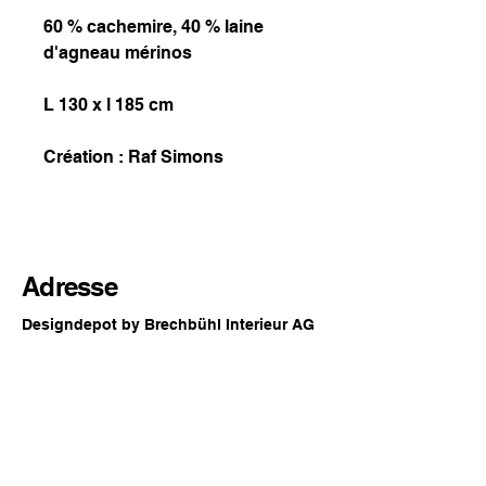
60 % cachemire, 40 % laine
d'agneau mérinos
L 130 x l 185 cm
Création : Raf Simons
Adresse
Designdepot by Brechbühl Interieur AG
Rue principale 54
2560 Nidau
Suisse
Horaires d'ouverture