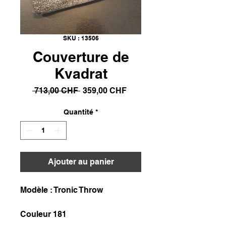
SKU : 13506
Couverture de
Kvadrat
Prix
Prix
 713,00 CHF 
359,00 CHF
original
promotionnel
Quantité
*
Ajouter au panier
Modèle : Tronic Throw
Couleur 181