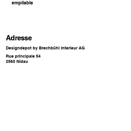
empilable
Adresse
Designdepot by Brechbühl Interieur AG
Rue principale 54
2560 Nidau
Suisse
Horaires d'ouverture
Chaque dernier samedi du mois
09:00 - 16:00 heures